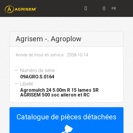
0
FR
Agrisem -. Agroplow
Année de mise en service : 2008-10-14
Numéro de série :
09AGRO.S.0164
Libellé :
Agromulch 24 5.00m R 15 lames SR
AGRISEM 500 soc aileron et RC
Catalogue de pièces détachées
hourglass_top