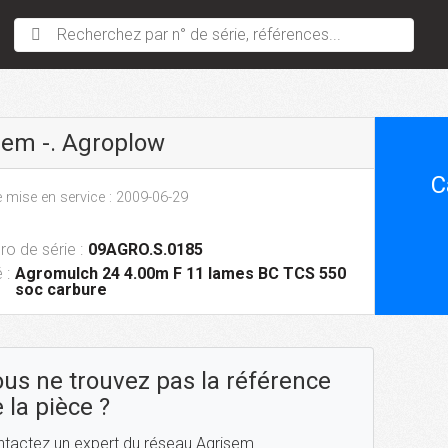
Recherchez par n° de série, références...
sem -. Agroplow
C
 mise en service : 2009-06-29
o de série :
09AGRO.S.0185
 :
Agromulch 24 4.00m F 11 lames BC TCS 550
soc carbure
us ne trouvez pas la référence
 la pièce ?
tactez un expert du réseau Agrisem.