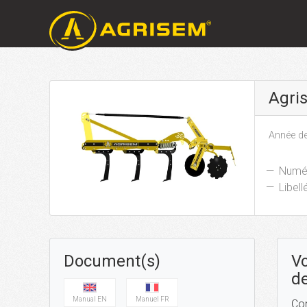
Agri
Année de
Numér
Libellé
Document(s)
Vo
de
Manual EN
Manuel FR
Con