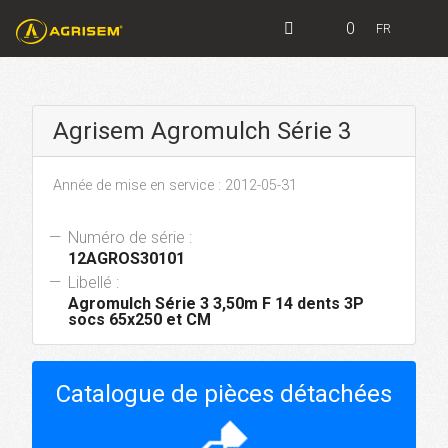
0
FR
Agrisem Agromulch Série 3
Année de mise en service : 2012-05-31
Numéro de série :
12AGROS30101
Libellé :
Agromulch Série 3 3,50m F 14 dents 3P
socs 65x250 et CM
Catalogue de pièces détachées
hourglass_top