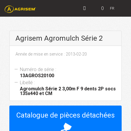
0
FR
Agrisem Agromulch Série 2
Année de mise en service : 2013-02-20
Numéro de série :
13AGROS20100
Libellé :
Agromulch Série 2 3,00m F 9 dents 2P socs
135x440 et CM
Catalogue de pièces détachées
hourglass_top