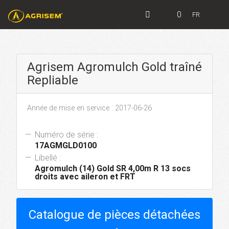
0
FR
Agrisem Agromulch Gold traîné
Repliable
Année de mise en service : 2017-06-26
Numéro de série :
17AGMGLD0100
Libellé :
Agromulch (14) Gold SR 4,00m R 13 socs
droits avec aileron et FRT
Catalogue de pièces détachées