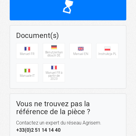
hourglass_top
Document(s)
Benutzerhan
Manuel FR
Manual EN
Instrukcja PL
dbuch DE
Manuel FR à
Manuale IT
partir de
2023
Vous ne trouvez pas la
référence de la pièce ?
Contactez un expert du réseau Agrisem.
+33(0)2 51 14 14 40