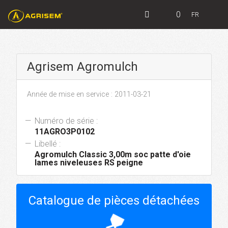
0
FR
Agrisem Agromulch
Année de mise en service : 2011-03-21
Numéro de série :
11AGRO3P0102
Libellé :
Agromulch Classic 3,00m soc patte d'oie
lames niveleuses RS peigne
Catalogue de pièces détachées
hourglass_top