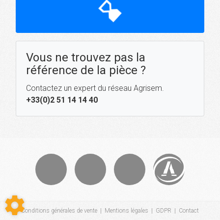
hourglass_top
Vous ne trouvez pas la
référence de la pièce ?
Contactez un expert du réseau Agrisem.
+33(0)2 51 14 14 40
Conditions générales de vente
|
Mentions légales
|
GDPR
|
Contact