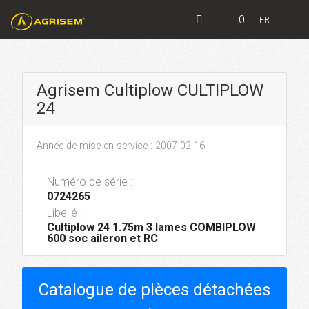
0
FR
Agrisem Cultiplow CULTIPLOW
24
Année de mise en service : 2007-02-16
Numéro de série :
0724265
Libellé :
Cultiplow 24 1.75m 3 lames COMBIPLOW
600 soc aileron et RC
Catalogue de pièces détachées