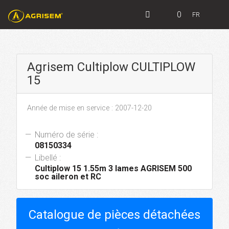
0
FR
Agrisem Cultiplow CULTIPLOW
15
Année de mise en service : 2007-12-20
Numéro de série :
08150334
Libellé :
Cultiplow 15 1.55m 3 lames AGRISEM 500
soc aileron et RC
Catalogue de pièces détachées