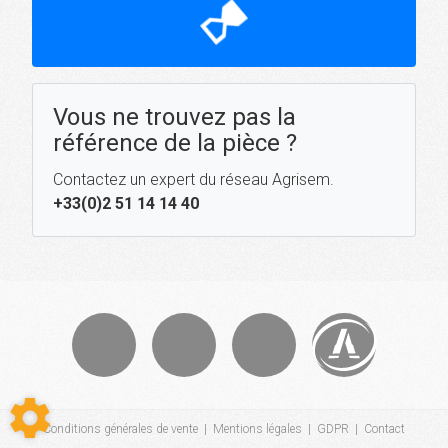
hourglass_top
Vous ne trouvez pas la
référence de la pièce ?
Contactez un expert du réseau Agrisem.
+33(0)2 51 14 14 40
Conditions générales de vente
|
Mentions légales
|
GDPR
|
Contact