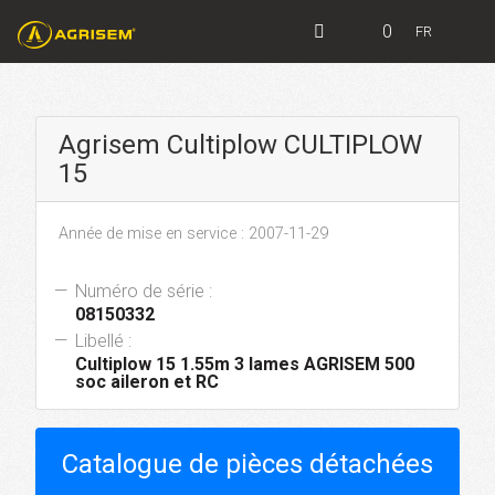
0
FR
Agrisem Cultiplow CULTIPLOW
15
Année de mise en service : 2007-11-29
Numéro de série :
08150332
Libellé :
Cultiplow 15 1.55m 3 lames AGRISEM 500
soc aileron et RC
Catalogue de pièces détachées