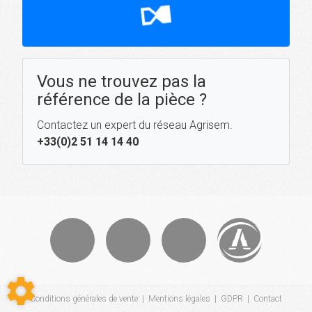
hourglass_top
Vous ne trouvez pas la
référence de la pièce ?
Contactez un expert du réseau Agrisem.
+33(0)2 51 14 14 40
Conditions générales de vente
|
Mentions légales
|
GDPR
|
Contact