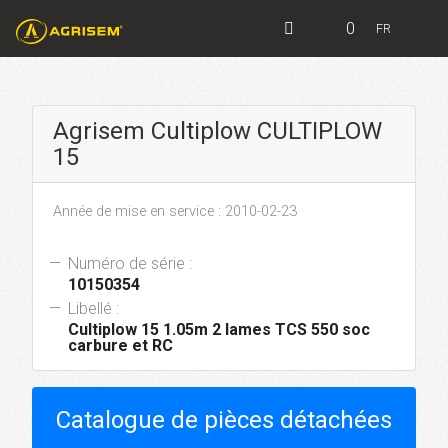
0
FR
Agrisem Cultiplow CULTIPLOW
15
Année de mise en service : 2010-02-23
Numéro de série :
10150354
Libellé :
Cultiplow 15 1.05m 2 lames TCS 550 soc
carbure et RC
Catalogue de pièces détachées