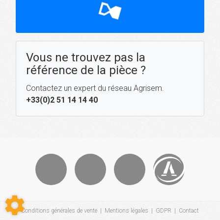
hourglass_top
Vous ne trouvez pas la
référence de la pièce ?
Contactez un expert du réseau Agrisem.
+33(0)2 51 14 14 40
Conditions générales de vente
|
Mentions légales
|
GDPR
|
Contact