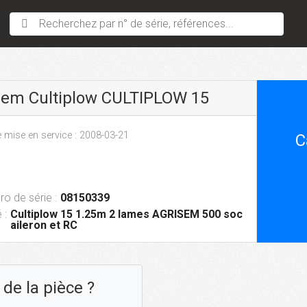
Recherchez par n° de série, références...
sem Cultiplow CULTIPLOW 15
 mise en service : 2008-03-21
C
o de série :
08150339
 :
Cultiplow 15 1.25m 2 lames AGRISEM 500 soc
aileron et RC
de la pièce ?