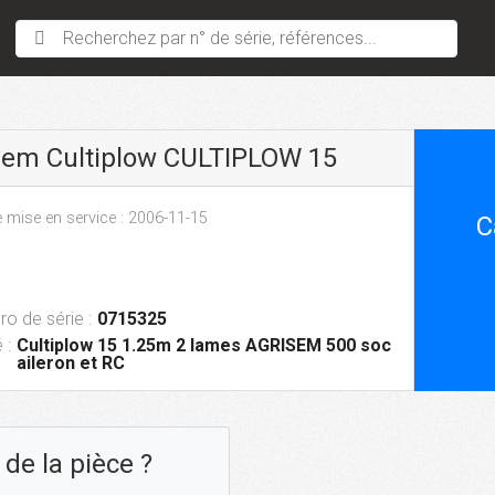
Recherchez par n° de série, références...
sem Cultiplow CULTIPLOW 15
 mise en service : 2006-11-15
C
o de série :
0715325
 :
Cultiplow 15 1.25m 2 lames AGRISEM 500 soc
aileron et RC
de la pièce ?