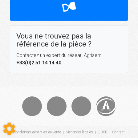
hourglass_top
Vous ne trouvez pas la
référence de la pièce ?
Contactez un expert du réseau Agrisem.
+33(0)2 51 14 14 40
Conditions générales de vente
|
Mentions légales
|
GDPR
|
Contact