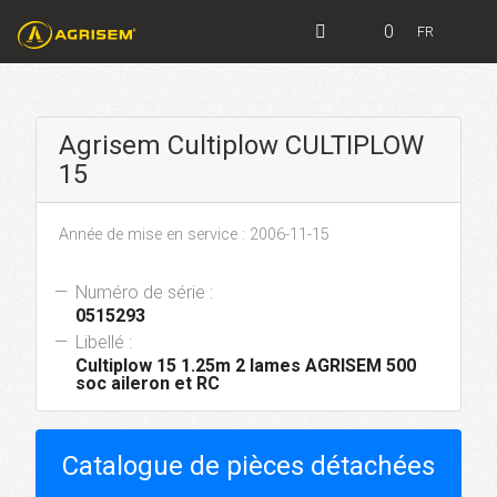
0
FR
Agrisem Cultiplow CULTIPLOW
15
Année de mise en service : 2006-11-15
Numéro de série :
0515293
Libellé :
Cultiplow 15 1.25m 2 lames AGRISEM 500
soc aileron et RC
Catalogue de pièces détachées