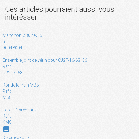
Ces articles pourraient aussi vous
intérésser
Manchon Ø30 / Ø35
Réf :
90048004
Ensemble joint de vérin pour CJ2F-16-63_36
Réf :
UP2J3663
Rondelle frein MB8
Réf :
MB8
Ecrou à créneaux
Réf :
KM8
photo
Disque gaufré