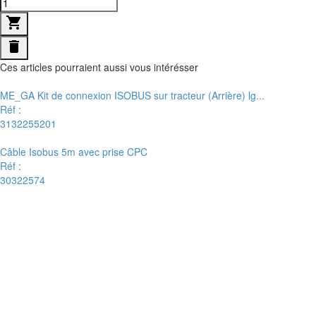
shopping_cart
delete
Ces articles pourraient aussi vous intérésser
ME_GA Kit de connexion ISOBUS sur tracteur (Arrière) lg...
Réf :
3132255201
Câble Isobus 5m avec prise CPC
Réf :
30322574