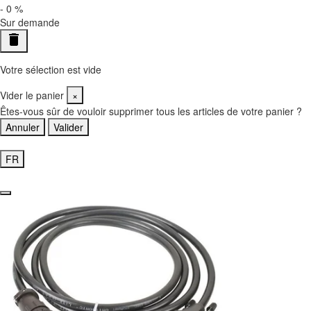
-
0
%
Sur demande
delete
Votre sélection est vide
Vider le panier
×
Êtes-vous sûr de vouloir supprimer tous les articles de votre panier ?
Annuler
Valider
Accéder à mon panier
FR
EN