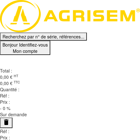
Recherchez par n° de série, références...
Bonjour
Identifiez-vous
Mon compte
Ma Sélection
0
Total :
HT
0,00
€
TTC
0,00
€
Quantité :
Réf :
Prix :
-
0
%
Sur demande
delete
Réf :
Prix :