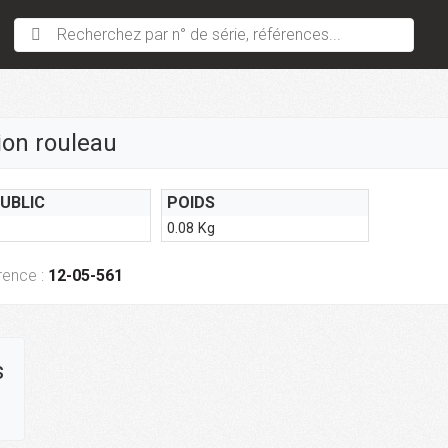
Recherchez par n° de série, références...
ion rouleau
PUBLIC
POIDS
0.08 Kg
rence :
12-05-561
s