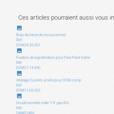
Ces articles pourraient aussi vous i
photo
Bras de herse de recouvrement
Réf :
DOM24-35-501
photo
Fixation de signalisation pour Flexi-Pack traîné
Réf :
DOM21-14-690
photo
Attelage 3 points arrière pour DOM comp
Réf :
DOM11-02-002
photo
Douille annelée mâle 1/4' gaz-Ø 6
Réf :
DAM014R6