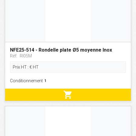
NFE25-514 - Rondelle plate Ø5 moyenne Inox
Réf:
RI05M
Prix HT :
€
HT
Conditionnement
shopping_cart