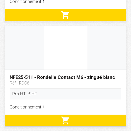
Conditionnement
shopping_cart
NFE25-511 - Rondelle Contact M6 - zingué blanc
Réf:
RDC6
Prix HT :
€
HT
Conditionnement
shopping_cart