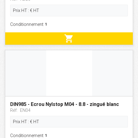
Prix HT :
€
HT
Conditionnement
shopping_cart
DIN985 - Ecrou Nylstop M04 - 8.8 - zingué blanc
Réf:
EN04
Prix HT :
€
HT
Conditionnement