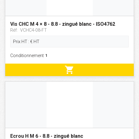
Vis CHC M 4 × 8 - 8.8 - zingué blanc - ISO4762
Réf:
VCHC4-08-FT
Prix HT :
€
HT
Conditionnement
shopping_cart
Ecrou H M 6 - 8.8 - zingué blanc