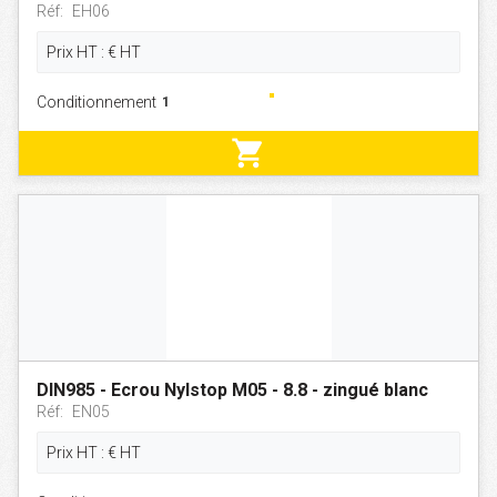
Réf:
EH06
Prix HT :
€
HT
Conditionnement
shopping_cart
DIN985 - Ecrou Nylstop M05 - 8.8 - zingué blanc
Réf:
EN05
Prix HT :
€
HT