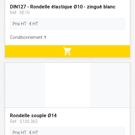
DIN127 - Rondelle élastique Ø10 - zingué blanc
Réf:
RE10
Prix HT :
€
HT
Conditionnement
shopping_cart
Rondelle souple Ø14
Réf:
S100.365
Prix HT :
€
HT