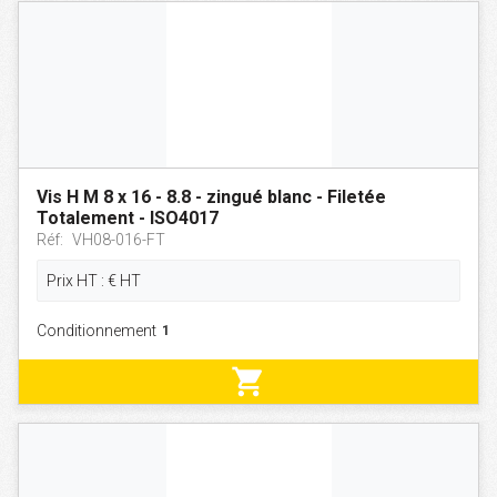
Vis H M 8 x 16 - 8.8 - zingué blanc - Filetée
Totalement - ISO4017
Réf:
VH08-016-FT
Prix HT :
€
HT
Conditionnement
shopping_cart