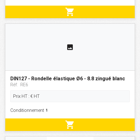
shopping_cart
photo
DIN127 - Rondelle élastique Ø6 - 8.8 zingué blanc
Réf:
RE6
Prix HT :
€
HT
Conditionnement
shopping_cart