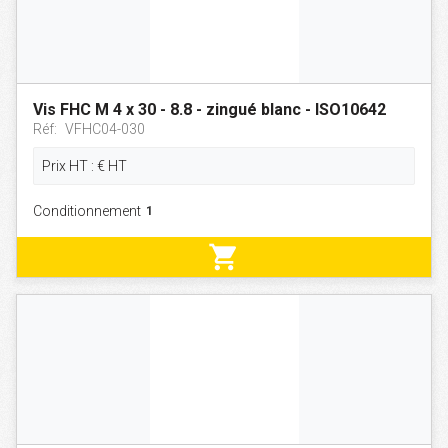
Vis FHC M 4 x 30 - 8.8 - zingué blanc - ISO10642
Réf:
VFHC04-030
Prix HT :
€
HT
Conditionnement
shopping_cart