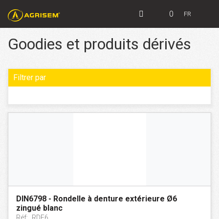
0
FR
Goodies et produits dérivés
Filtrer par
DIN6798 - Rondelle à denture extérieure Ø6
zingué blanc
Réf:
RDE6